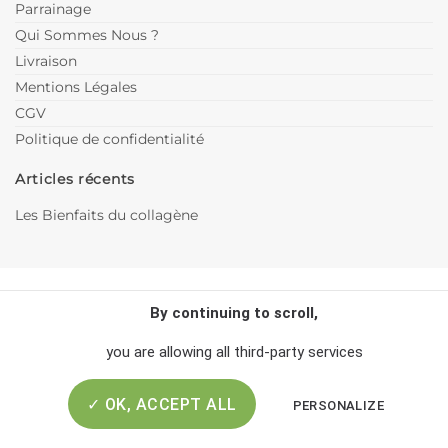
Parrainage
Qui Sommes Nous ?
Livraison
Mentions Légales
CGV
Politique de confidentialité
Articles récents
Les Bienfaits du collagène
By continuing to scroll,
you are allowing all third-party services
SANTÉ
BEAUTÉ
SPORT
✓ OK, ACCEPT ALL
PERSONALIZE
Tous droits reservés 2026 ©
biotentik