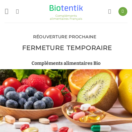
Passer
au
Compléments
contenu
alimentaires Français
RÉOUVERTURE PROCHAINE
FERMETURE TEMPORAIRE
Compléments alimentaires Bio