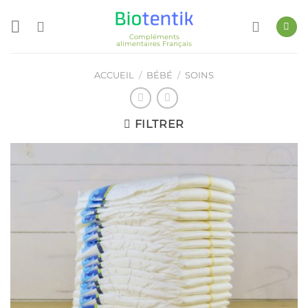
Passer
au
Compléments
contenu
alimentaires Français
ACCUEIL
/
BÉBÉ
/
SOINS
FILTRER
Ajouter
à ma
liste