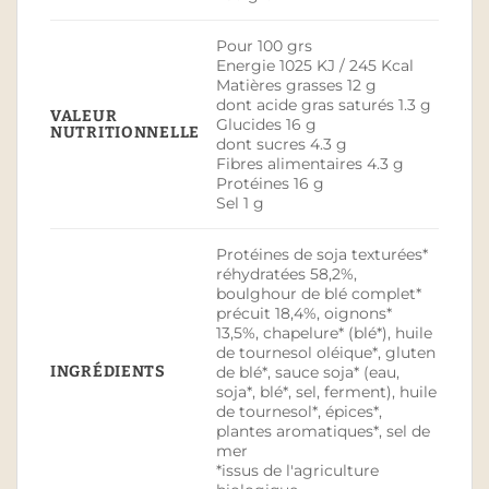
Pour 100 grs
Energie 1025 KJ / 245 Kcal
Matières grasses 12 g
dont acide gras saturés 1.3 g
VALEUR
Glucides 16 g
NUTRITIONNELLE
dont sucres 4.3 g
Fibres alimentaires 4.3 g
Protéines 16 g
Sel 1 g
Protéines de soja texturées*
réhydratées 58,2%,
boulghour de blé complet*
précuit 18,4%, oignons*
13,5%, chapelure* (blé*), huile
de tournesol oléique*, gluten
INGRÉDIENTS
de blé*, sauce soja* (eau,
soja*, blé*, sel, ferment), huile
de tournesol*, épices*,
plantes aromatiques*, sel de
mer
*issus de l'agriculture