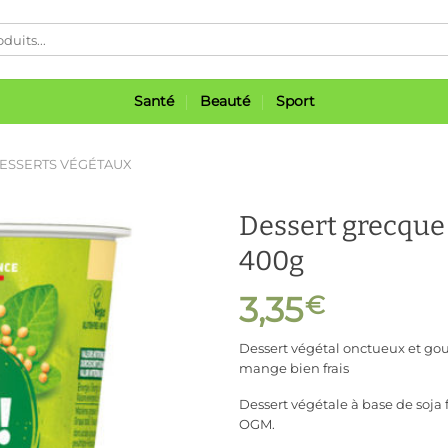
Santé
Beauté
Sport
ESSERTS VÉGÉTAUX
Dessert grecque à
400g
3,35
€
Ajouter
à ma
liste
Dessert végétal onctueux et gou
mange bien frais
Dessert végétale à base de soja f
OGM.