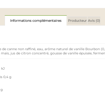
Informations complémentaires
Producteur
Avis (0)
e de canne non raffiné, eau, arôme naturel de vanille Bourbon (0,5
maïs, jus de citron concentré, gousse de vanille épuisée, fermen
 kJ
és 0,4 g
 g