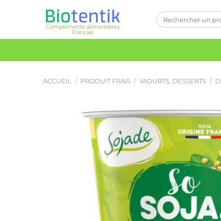
Passer
Recherche
au
pour :
Compléments alimentaires
contenu
Français
ACCUEIL
/
PRODUIT FRAIS
/
YAOURTS, DESSERTS
/
D