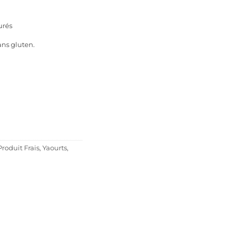
urés
ans gluten.
Produit Frais
,
Yaourts,