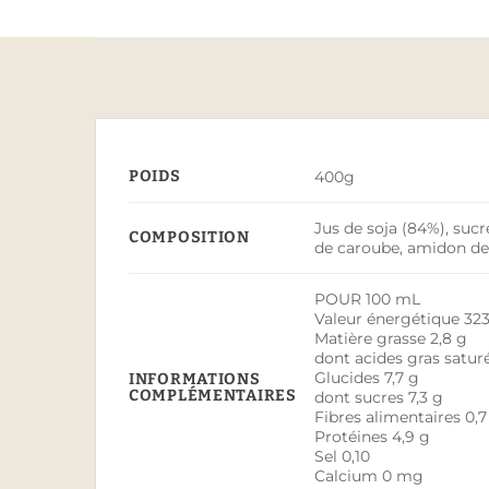
POIDS
400g
Jus de soja (84%), sucr
COMPOSITION
de caroube, amidon de 
POUR 100 mL
Valeur énergétique 323
Matière grasse 2,8 g
dont acides gras satur
Glucides 7,7 g
INFORMATIONS
COMPLÉMENTAIRES
dont sucres 7,3 g
Fibres alimentaires 0,7
Protéines 4,9 g
Sel 0,10
Calcium 0 mg