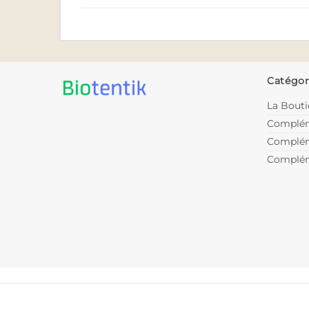
Catégor
La Bout
Complém
Complém
Complém