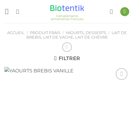
Passer
au
Compléments
contenu
alimentaires Français
ACCUEIL
/
PRODUIT FRAIS
/
YAOURTS, DESSERTS
/
LAIT DE
BREBIS, LAIT DE VACHE, LAIT DE CHÈVRE
FILTRER
Ajouter
à ma
liste