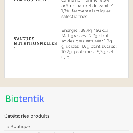
COMPOSITION :
canne non raffiné* 8,5%,
arôme naturel de vanille*
1,7%, ferments lactiques
sélectionnés
Energie : 387Kj / 92kcal,
Mat grasses : 2,7g dont
VALEURS
acides gras saturés : 1,8g,
NUTRITIONNELLES
glucides 11,6g dont sucres :
:
10,2g, protéines : 5,3g, sel
0,1g
Catégories produits
La Boutique