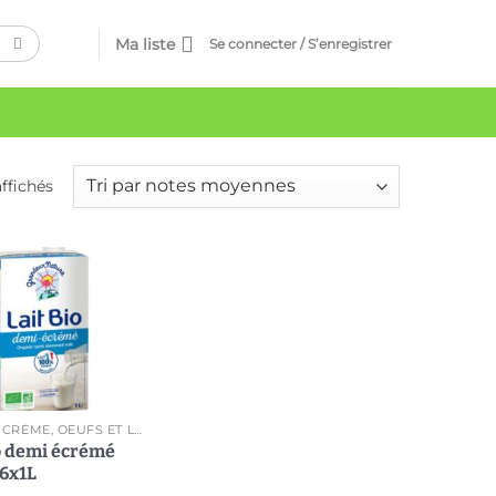
Ma liste
Se connecter / S’enregistrer
affichés
Ajouter
à ma
liste
BEURRE, CRÈME, OEUFS ET LAIT
io demi écrémé
 6x1L