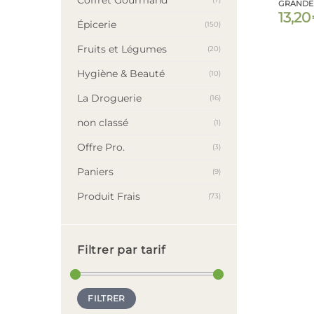
GRANDE
13,20
Épicerie
(150)
Fruits et Légumes
(20)
Hygiène & Beauté
(10)
La Droguerie
(16)
non classé
(1)
Offre Pro.
(3)
Paniers
(9)
Produit Frais
(73)
Filtrer par tarif
Prix
Prix
FILTRER
min
max