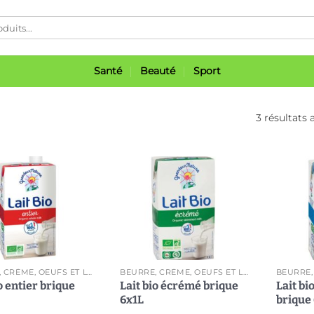
Santé
Beauté
Sport
3 résultats 
Ajouter
Ajouter
à ma
à ma
liste
liste
BEURRE, CRÈME, OEUFS ET LAIT
BEURRE, CRÈME, OEUFS ET LAIT
o entier brique
Lait bio écrémé brique
Lait b
6x1L
brique