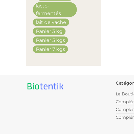
lacto-
fermentés
lait de vache
Panier 3 kg
Panier 5 kgs
Panier 7 kgs
Catégor
La Bout
Complém
Complém
Complém