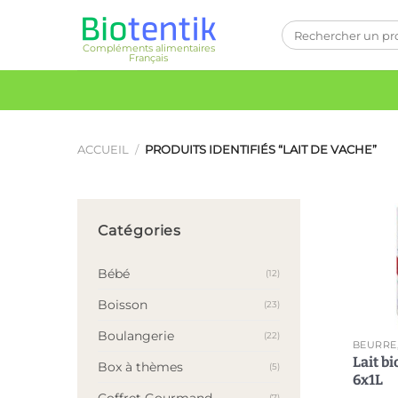
Passer
Recherche
au
pour :
Compléments alimentaires
contenu
Français
ACCUEIL
/
PRODUITS IDENTIFIÉS “LAIT DE VACHE”
Catégories
Bébé
(12)
Boisson
(23)
Boulangerie
(22)
Lait bi
Box à thèmes
(5)
6x1L
Coffret Gourmand
(7)