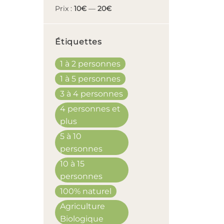
Prix :
10€
—
20€
Étiquettes
1 à 2 personnes
1 à 5 personnes
3 à 4 personnes
4 personnes et
plus
5 à 10
personnes
10 à 15
personnes
100% naturel
Agriculture
Biologique