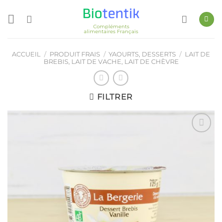
Passer
au
Compléments
contenu
alimentaires Français
ACCUEIL
/
PRODUIT FRAIS
/
YAOURTS, DESSERTS
/
LAIT DE
BREBIS, LAIT DE VACHE, LAIT DE CHÈVRE
FILTRER
Ajouter
à ma
liste