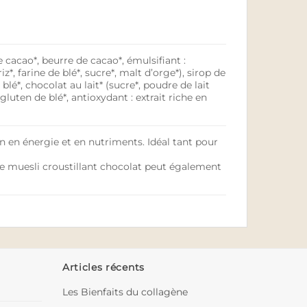
e cacao*, beurre de cacao*, émulsifiant :
z*, farine de blé*, sucre*, malt d’orge*), sirop de
lé*, chocolat au lait* (sucre*, poudre de lait
gluten de blé*, antioxydant : extrait riche en
n en énergie et en nutriments. Idéal tant pour
Le muesli croustillant chocolat peut également
Articles récents
Les Bienfaits du collagène