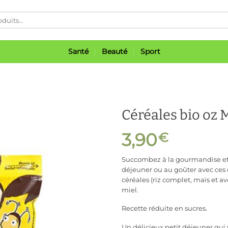
Santé
Beauté
Sport
Céréales bio oz 
3,90
€
Ajouter
Succombez à la gourmandise et a
à ma
déjeuner ou au goûter avec ces
liste
céréales (riz complet, maïs et a
miel.
Recette réduite en sucres.
Un délicieux petit déjeuner qui 