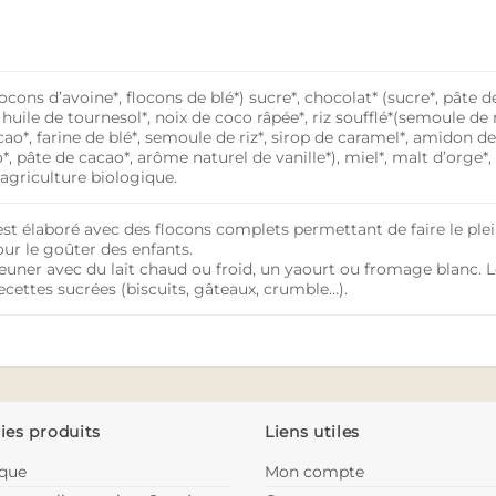
cons d’avoine*, flocons de blé*) sucre*, chocolat* (sucre*, pâte d
 huile de tournesol*, noix de coco râpée*, riz soufflé*(semoule de ri
o*, farine de blé*, semoule de riz*, sirop de caramel*, amidon de b
*, pâte de cacao*, arôme naturel de vanille*), miel*, malt d’orge*, 
’agriculture biologique.
est élaboré avec des flocons complets permettant de faire le plei
our le goûter des enfants.
jeuner avec du lait chaud ou froid, un yaourt ou fromage blanc. 
ecettes sucrées (biscuits, gâteaux, crumble…).
ies produits
Liens utiles
ique
Mon compte