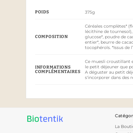
POIDS
375g
Céréales complètes* (flo
lécithine de tournesol),
COMPOSITION
glucose*, poudre de caca
entier*, beurre de cacao
tocophérols. *Issus de l
Ce muesli croustillant 
le petit déjeuner que p
INFORMATIONS
COMPLÉMENTAIRES
A déguster au petit dé
s'incorporer dans des r
Catégor
La Bout