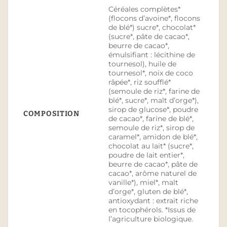
Céréales complètes*
(flocons d’avoine*, flocons
de blé*) sucre*, chocolat*
(sucre*, pâte de cacao*,
beurre de cacao*,
émulsifiant : lécithine de
tournesol), huile de
tournesol*, noix de coco
râpée*, riz soufflé*
(semoule de riz*, farine de
blé*, sucre*, malt d’orge*),
sirop de glucose*, poudre
COMPOSITION
de cacao*, farine de blé*,
semoule de riz*, sirop de
caramel*, amidon de blé*,
chocolat au lait* (sucre*,
poudre de lait entier*,
beurre de cacao*, pâte de
cacao*, arôme naturel de
vanille*), miel*, malt
d’orge*, gluten de blé*,
antioxydant : extrait riche
en tocophérols. *Issus de
l’agriculture biologique.