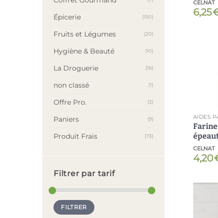
CELNAT
6,25
Épicerie
(150)
Fruits et Légumes
(20)
Hygiène & Beauté
(10)
La Droguerie
(16)
non classé
(1)
Offre Pro.
(3)
Paniers
(9)
Farine
épeaut
Produit Frais
(73)
CELNAT
4,20
Filtrer par tarif
Prix
Prix
FILTRER
min
max