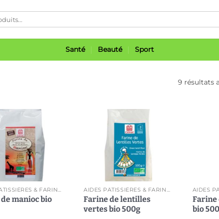
Santé
Beauté
Sport
9 résultats 
Ajouter
Ajouter
à ma
à ma
liste
liste
AIDES PÂTISSIÈRES & FARINES
AIDES PÂTISSIÈRES & FARINES
 de manioc bio
Farine de lentilles
Farine 
vertes bio 500g
bio 50