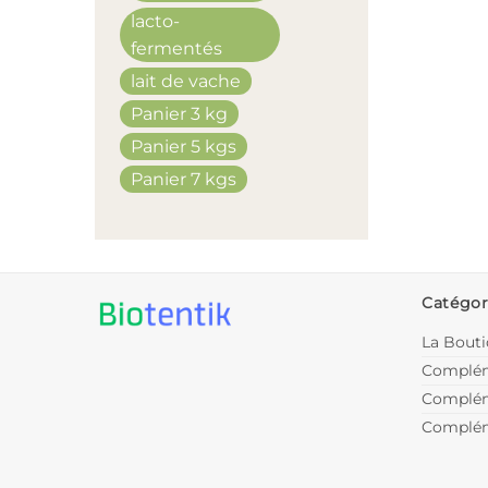
lacto-
fermentés
lait de vache
Panier 3 kg
Panier 5 kgs
Panier 7 kgs
Catégor
La Bout
Complém
Complém
Complém