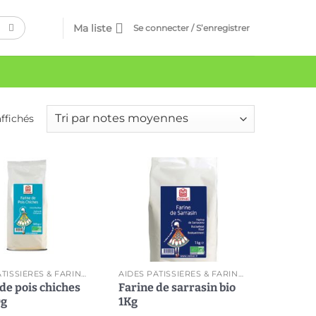
Ma liste
Se connecter / S’enregistrer
affichés
Ajouter
Ajouter
à ma
à ma
liste
liste
AIDES PÂTISSIÈRES & FARINES
AIDES PÂTISSIÈRES & FARINES
de pois chiches
Farine de sarrasin bio
0g
1Kg