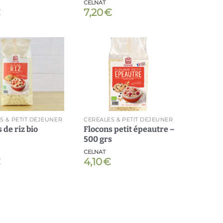
CELNAT
€
7,20
€
Ajouter
Ajouter
à ma
à ma
liste
liste
S & PETIT DÉJEUNER
CÉRÉALES & PETIT DÉJEUNER
Flocons petit épeautre –
 de riz bio
500 grs
CELNAT
€
4,10
€