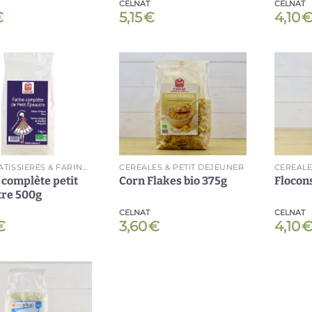
CELNAT
CELNAT
€
5,15
€
4,10
Ajouter
Ajouter
à ma
à ma
liste
liste
AIDES PÂTISSIÈRES & FARINES
CÉRÉALES & PETIT DÉJEUNER
CÉRÉALE
 complète petit
Corn Flakes bio 375g
Flocons
re 500g
CELNAT
CELNAT
€
3,60
€
4,10