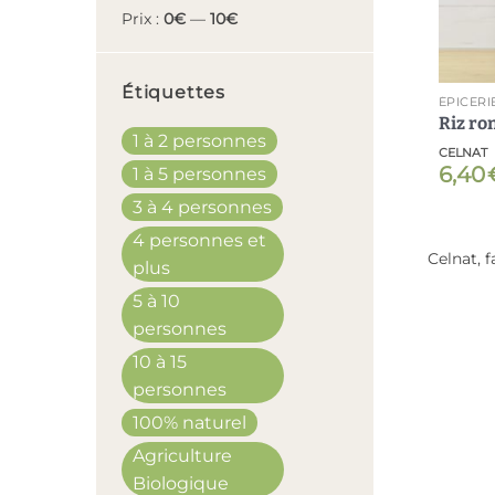
Prix :
0€
—
10€
Étiquettes
ÉPICERI
Riz ro
1 à 2 personnes
CELNAT
6,40
1 à 5 personnes
3 à 4 personnes
4 personnes et
Celnat, 
plus
5 à 10
personnes
10 à 15
personnes
100% naturel
Agriculture
Biologique