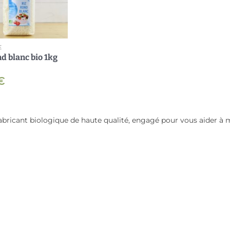
Ajouter
à ma
liste
E
nd blanc bio 1kg
€
fabricant biologique de haute qualité, engagé pour vous aider à