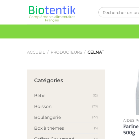
Passer
Recherche
au
pour :
Compléments alimentaires
contenu
Français
ACCUEIL
/
PRODUCTEURS
/
CELNAT
Catégories
Bébé
(12)
Boisson
(23)
Boulangerie
(22)
Farine
Box à thèmes
(5)
500g
Coffret Gourmand
(7)