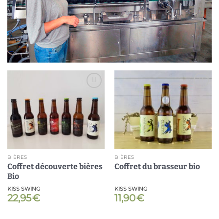
Ajouter
Ajouter
à ma
à ma
liste
liste
BIÈRES
BIÈRES
Coffret découverte bières
Coffret du brasseur bio
Bio
KISS SWING
KISS SWING
22,95
€
11,90
€