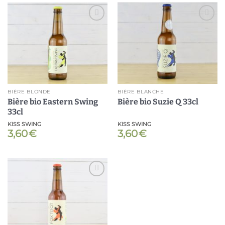
Ajouter
Ajouter
à ma
à ma
liste
liste
BIÈRE BLONDE
BIÈRE BLANCHE
Bière bio Eastern Swing
Bière bio Suzie Q 33cl
33cl
KISS SWING
KISS SWING
3,60
€
3,60
€
Ajouter
à ma
liste