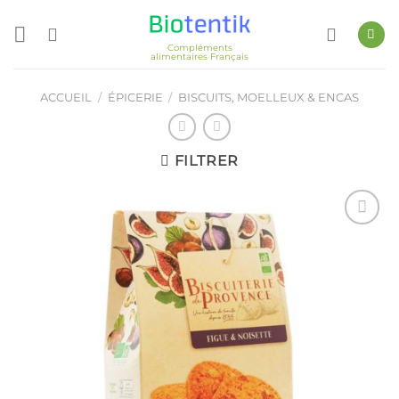
Passer
au
Compléments
contenu
alimentaires Français
ACCUEIL
/
ÉPICERIE
/
BISCUITS, MOELLEUX & ENCAS
FILTRER
Ajouter
à ma
liste