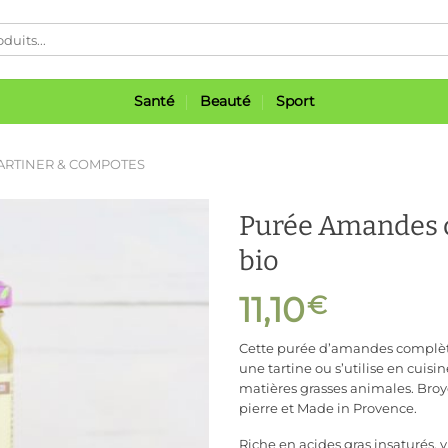
Santé
Beauté
Sport
TARTINER & COMPOTES
Purée Amandes 
bio
11,10
€
Ajouter
à ma
liste
Cette purée d’amandes complèt
une tartine ou s’utilise en cuisi
matières grasses animales. Broy
pierre et Made in Provence.
Riche en acides gras insaturés, v