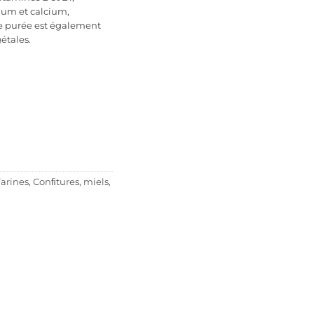
um et calcium,
tte purée est également
étales.
Farines
,
Conﬁtures, miels,