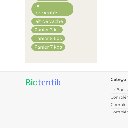
lacto-
fermentés
lait de vache
Panier 3 kg
Panier 5 kgs
Panier 7 kgs
Catégor
La Bout
Complém
Complém
Complém