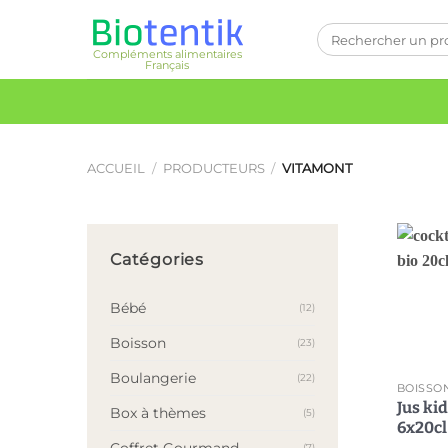
Passer
Recherche
au
pour :
Compléments alimentaires
contenu
Français
ACCUEIL
/
PRODUCTEURS
/
VITAMONT
Catégories
Bébé
(12)
Boisson
(23)
Boulangerie
(22)
BOISSO
Jus kid
Box à thèmes
(5)
6x20cl
Coffret Gourmand
(7)