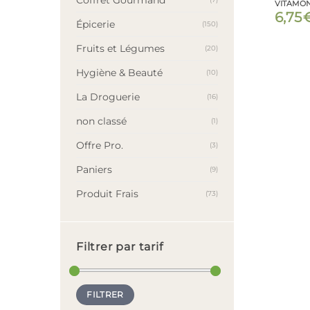
VITAMO
6,75
Épicerie
(150)
Fruits et Légumes
(20)
Hygiène & Beauté
(10)
La Droguerie
(16)
non classé
(1)
Offre Pro.
(3)
Paniers
(9)
Produit Frais
(73)
Filtrer par tarif
Prix
Prix
FILTRER
min
max