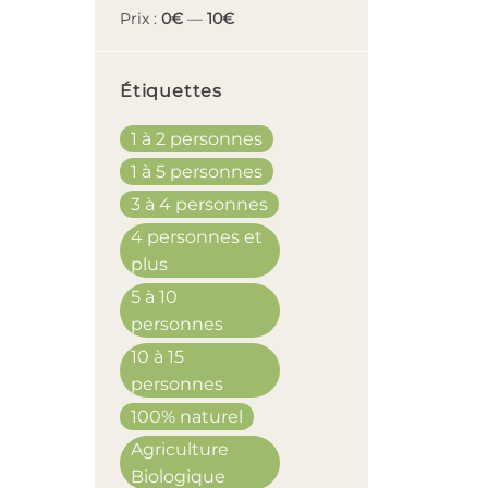
Prix :
0€
—
10€
Étiquettes
1 à 2 personnes
1 à 5 personnes
3 à 4 personnes
4 personnes et
plus
5 à 10
personnes
10 à 15
personnes
100% naturel
Agriculture
Biologique