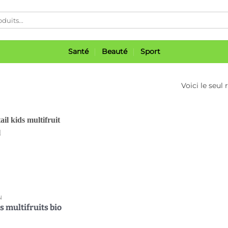
Santé
Beauté
Sport
Voici le seul 
Ajouter
à ma
liste
N
s multifruits bio