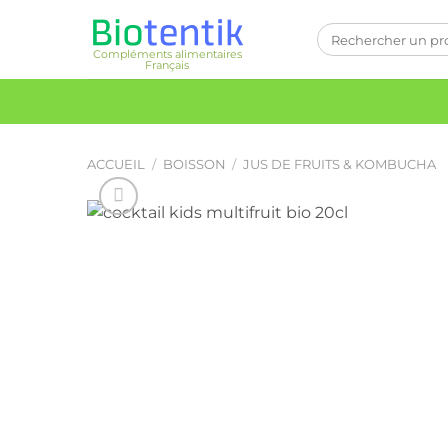
Passer
Recherche
au
pour :
Compléments alimentaires
contenu
Français
ACCUEIL
/
BOISSON
/
JUS DE FRUITS & KOMBUCHA